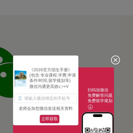
《2026官方招生手册》
(包含:专业课程,学费,申请
条件/时间,留学规划等)
微信沟通更高效👉+V
扫码加微信
免费解答问题
免费留学规划
老师会加您微信发送相关资料
立即获取