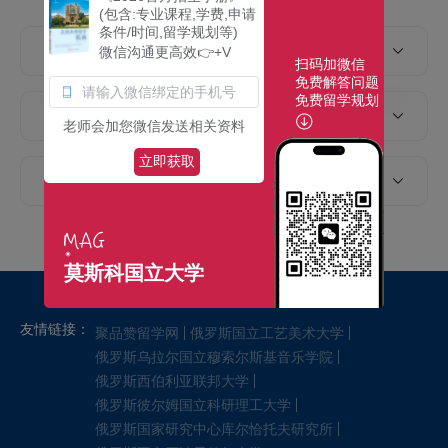
(包含:专业课程,学费,申请
条件/时间,留学规划等)
2026年俄罗斯莫斯科国立大学本科课程,学
微信沟通更高效👉+V
费,申请条件,申请时间
扫码加微信
免费解答问题
免费留学规划
2026年俄罗斯莫斯科国立大学硕士课程,学
老师会加您微信发送相关资料
费,申请条件,申请时间
立即获取
2026年俄罗斯莫斯科国立大学博士课程,学
费,申请条件,申请时间
莫斯科国立大学
友情链接：
聚品赞留学网
俄罗斯国立工艺美术大学
俄罗斯乌拉尔国立穆索尔斯基音乐学院
俄罗斯西伯利亚联邦大学
俄罗斯彼尔姆国立科研理工大学
俄罗斯国家研究中心库尔恰托夫研究所