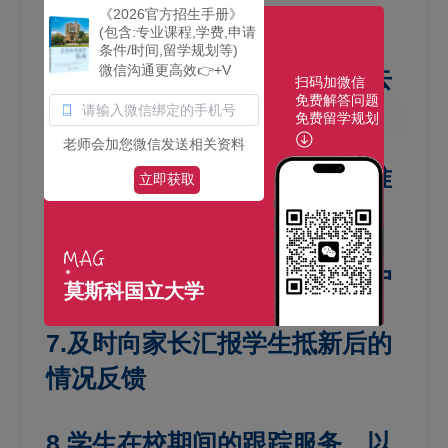
学手续
《2026官方招生手册》
(包含:专业课程,学费,申请
条件/时间,留学规划等)
微信沟通更高效👉+V
4.帮助学生在抵达后的第二天去
扫码加微信
免费解答问题
指定的医院体检
免费留学规划
老师会加您微信发送相关资料
5.帮助学生到移民厅办理学生准
立即获取
证
6.帮助学生在银行开立银行帐户
莫斯科国立大学
7.及时向家长汇报学生抵新后的
情况反馈
8.学生在校期间的跟踪服务，以