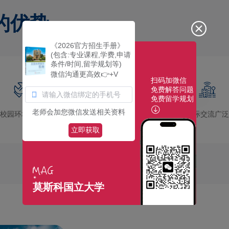
的优势
《2026官方招生手册》
(包含:专业课程,学费,申请
条件/时间,留学规划等)
微信沟通更高效👉+V
扫码加微信
免费解答问题
免费留学规划
老师会加您微信发送相关资料
校园环境优美
社团活动多彩
国际交流广泛
立即获取
莫斯科国立大学