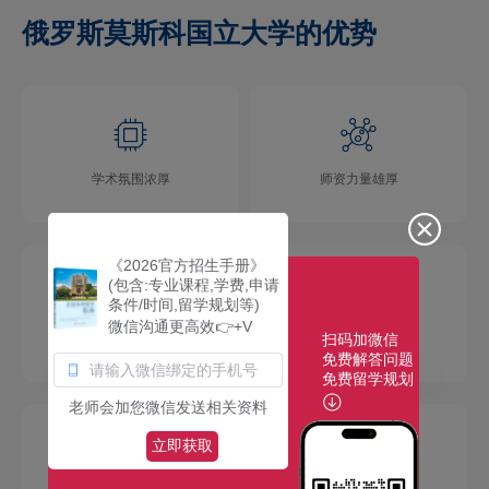
俄罗斯莫斯科国立大学的优势
学术氛围浓厚
师资力量雄厚
《2026官方招生手册》
(包含:专业课程,学费,申请
条件/时间,留学规划等)
微信沟通更高效👉+V
扫码加微信
校园环境优美
社团活动多彩
免费解答问题
免费留学规划
老师会加您微信发送相关资料
立即获取