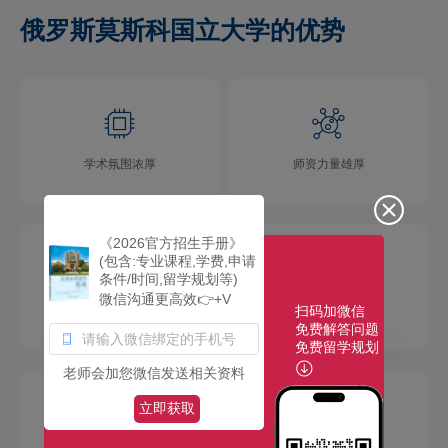
俄罗斯莫斯科国立大学的优势
学术氛围浓厚
师资力量雄厚
《2026官方招生手册》
(包含:专业课程,学费,申请
条件/时间,留学规划等)
微信沟通更高效👉+V
扫码加微信
校园环境优美
社团活动多彩
免费解答问题
免费留学规划
老师会加您微信发送相关资料
立即获取