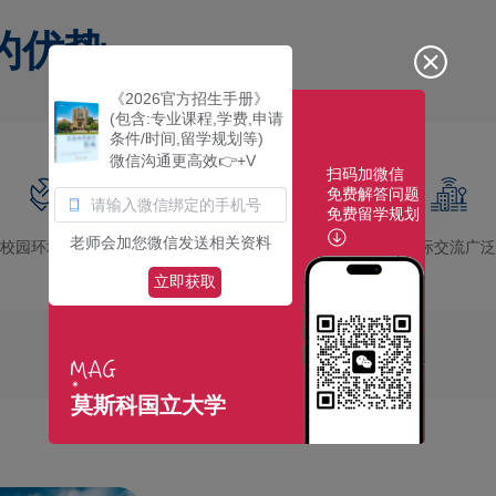
的优势
《2026官方招生手册》
(包含:专业课程,学费,申请
条件/时间,留学规划等)
微信沟通更高效👉+V
扫码加微信
免费解答问题
免费留学规划
老师会加您微信发送相关资料
校园环境优美
社团活动多彩
国际交流广泛
立即获取
莫斯科国立大学