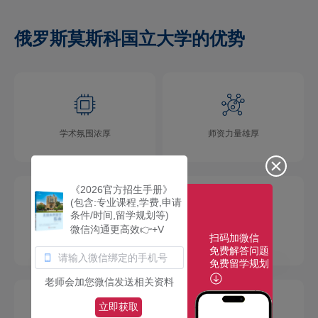
俄罗斯莫斯科国立大学的优势
学术氛围浓厚
师资力量雄厚
《2026官方招生手册》
(包含:专业课程,学费,申请
条件/时间,留学规划等)
微信沟通更高效👉+V
扫码加微信
校园环境优美
社团活动多彩
免费解答问题
免费留学规划
老师会加您微信发送相关资料
立即获取