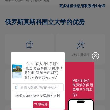
更多课程信息,请联系招生老师
俄罗斯莫斯科国立大学的优势
学术氛围浓厚
师资力量雄厚
《2026官方招生手册》
(包含:专业课程,学费,申请
条件/时间,留学规划等)
微信沟通更高效👉+V
扫码加微信
免费解答问题
免费留学规划
校园环境优美
社团活动多彩
老师会加您微信发送相关资料
立即获取